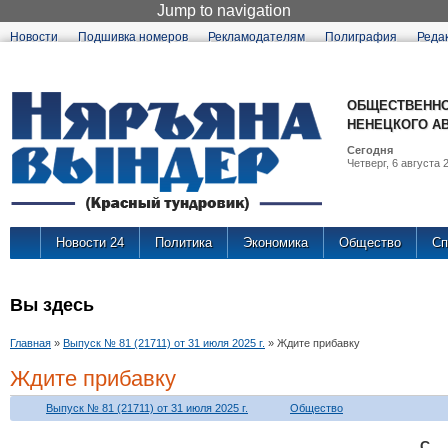
Jump to navigation
Новости
Подшивка номеров
Рекламодателям
Полиграфия
Реда
ОБЩЕСТВЕННО
НЕНЕЦКОГО А
Сегодня
Четверг, 6 августа 2
Новости 24
Политика
Экономика
Общество
Сп
Вы здесь
Главная
»
Выпуск № 81 (21711) от 31 июля 2025 г.
»
Ждите прибавку
Ждите прибавку
Выпуск № 81 (21711) от 31 июля 2025 г.
Общество
С 