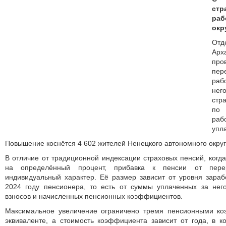
ст
ра
окр
От
Арх
про
пер
раб
нег
стр
по 
раб
упл
Повышение коснётся 4 602 жителей Ненецкого автономного округ
В отличие от традиционной индексации страховых пенсий, когд
на определённый процент, прибавка к пенсии от перер
индивидуальный характер. Её размер зависит от уровня зара
2024 году пенсионера, то есть от суммы уплаченных за нег
взносов и начисленных пенсионных коэффициентов.
Максимальное увеличение ограничено тремя пенсионными к
эквиваленте, а стоимость коэффициента зависит от года, в 