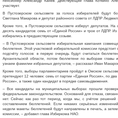
пенсионер Александр Канев. Действующий глава Коткино Ал
участвует.
В Пустозерском сельсовете за голоса избирателей будут б
Светлана Макарова и депутат районного совета от ЛДПР Людмил
Кроме того, в Пустозерском сельсовете изберут депутатов. На
десять кандидатов: семь от «Единой России» и трое от ЛДПР. Из
избирались в предшествующем созыве.
– В Пустозерском сельсовете избирательная кампания совмещ
бюллетеня. Этой участковой избирательной комиссии предстоит 
подсчёту голосов: в первую очередь будут считаться бюллет
Архангельской области, потом бюллетени по выборам главы
узнаем фамилии избранных депутатов, – рассказал Иван Макаро
Кроме того, выборы парламентариев пройдут в Омском сельсове
претендуют 12 человек: семь от партии «Единая Россия», по дв
России», а также один кандидат в порядке самовыдвижения.
– Все кандидаты на муниципальных выборах прошли проверк
федеральным законодательством. Оснований для отказа, связанн
нет. Сейчас как раз тот период, когда мы, с учётом решений
составлением бюллетеней. Если никаких серьёзных изменений
недели макеты бюллетеней будут направлены в печать, а затем
комиссии, – добавил глава Избиркома НАО.