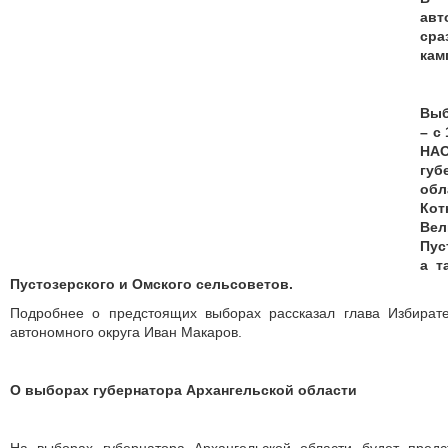
авт
сра
кам
Выб
– с
НАО
губ
об
Кот
Ве
Пус
а т
Пустозерского и Омского сельсоветов.
Подробнее о предстоящих выборах рассказал глава Избират
автономного округа Иван Макаров.
О выборах губернатора Архангельской области