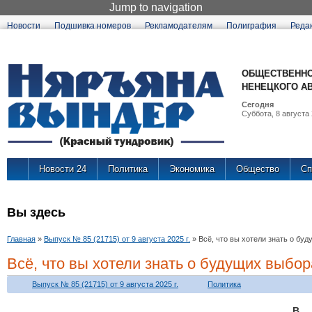
Jump to navigation
Новости
Подшивка номеров
Рекламодателям
Полиграфия
Реда
ОБЩЕСТВЕННО
НЕНЕЦКОГО А
Сегодня
Суббота, 8 августа 
Новости 24
Политика
Экономика
Общество
Сп
Вы здесь
Главная
»
Выпуск № 85 (21715) от 9 августа 2025 г.
»
Всё, что вы хотели знать о бу
Всё, что вы хотели знать о будущих выбор
Выпуск № 85 (21715) от 9 августа 2025 г.
Политика
В 