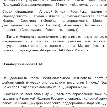
На выборах губернатора Архангельской области будет предс
Последний был зарегистрирован 24 июля избиркомом региона-со
Среди кандидатов – Алексей Буглак («Российская партия п
справедливость»), Роман Лябихов («Коммунистическая парти
Наталья Сорокина («Зелёная альтернатива»), Мария 
демократическая партия России»), Александр Цыбульский 
Черненко («Справедливая Россия – за правду»).
– Жители Ненецкого автономного округа имеют такую привиле
федеративного устройства нашего региона мы можем
государственных органов соседнего региона. Мы не обязаны,
пояснил председатель Избиркома НАО Иван Макаров.
О выборах в сёлах НАО
На должность главы Великовисочного сельсовета претен
действующий руководитель сельского поселения Николай Ба
Вячеслав Поздеев и самовыдвиженец Дмитрий Фомин.
В Коткино за пост главы муниципального образования тоже бу
выдвинутый партией «Единая Россия» специалист сельской адм
работник школы Дмитрий Коваленко, поддержанный партией ЛД