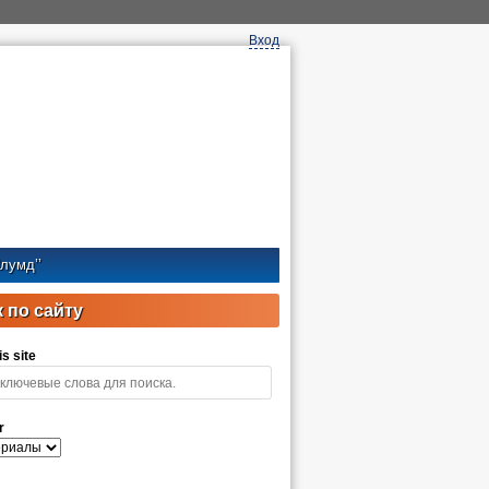
Вход
лумд’’
 по сайту
s site
r