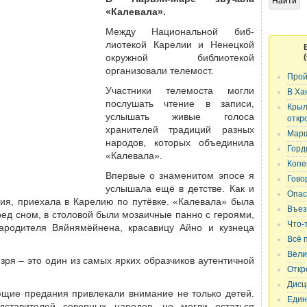
«Калевала».
Между Национальной биб­
лиотекой Карелии и Ненецкой
окружной библиотекой
организовали телемост.
Прой
Участники телемоста могли
В Ха
послушать чтение в записи,
Крыл
услышать живые голоса
откр
хранителей традиций разных
Марш
народов, которых объединила
Горд
«Калевала».
Копе
Впервые о знаменитом эпосе я
Гово
услышала ещё в детстве. Как и
Опас
ия, приехала в Карелию по путёвке. «Калевала» была
Въез
ред сном, в столовой были мозаичные панно с героями,
Что-
ародителя Вяйнямёйнена, красавицу Айно и кузнеца
Всё 
Вели
 зря – это один из самых ярких образчиков аутентичной
Откр
Дисц
ющие предания привлекали внимание не только детей.
Един
дставителей северных народов, не могли остаться