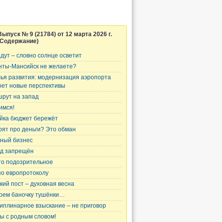
Выпуск № 9 (21784) от 12 марта 2026 г.
(Содержание)
дут – словно солнце осветит
нты-Мансийск не желаете?
ья развития: модернизация аэропорта
оет новые перспективы
рут на запад
имся!
йка бюджет бережёт
рят про деньги? Это обман
ный бизнес
д запрещён
то подозрительное
по европротоколу
кий пост – духовная весна
оем баночку тушёнки…
иплинарное взыскание – не приговор
ы с родным словом!