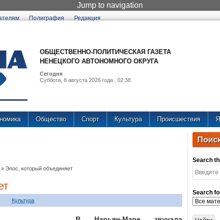
Jump to navigation
ателям
Полиграфия
Редакция
ОБЩЕСТВЕННО-ПОЛИТИЧЕСКАЯ ГАЗЕТА
НЕНЕЦКОГО АВТОНОМНОГО ОКРУГА
Сегодня
Суббота, 8 августа 2026 года , 02:38
номика
Общество
Спорт
Культура
Происшествия
Я
Поиск
Search thi
»
Эпос, который объединяет
ет
Search fo
Культура
В Нарьян-Маре звучала