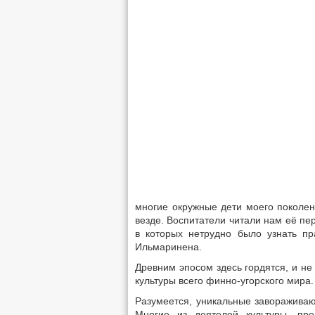
многие окружные дети моего поколен
везде. Воспитатели читали нам её пе
в которых нетрудно было узнать пр
Ильмаринена.
Древним эпосом здесь гордятся, и не
культуры всего финно-угорского мира.
Разумеется, уникальные заворажива
Многие из деятелей культуры, пре