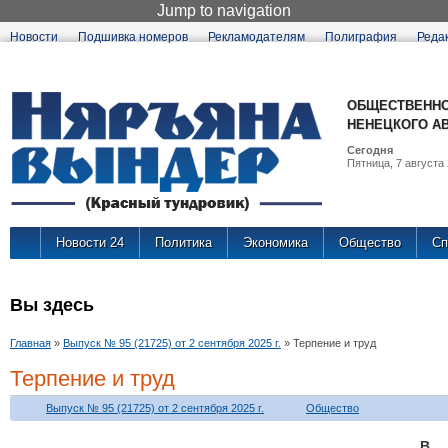
Jump to navigation
Новости
Подшивка номеров
Рекламодателям
Полиграфия
Реда
ОБЩЕСТВЕННО
НЕНЕЦКОГО А
Сегодня
Пятница, 7 августа 
Новости 24
Политика
Экономика
Общество
Сп
Вы здесь
Главная
»
Выпуск № 95 (21725) от 2 сентября 2025 г.
»
Терпение и труд
Терпение и труд
Выпуск № 95 (21725) от 2 сентября 2025 г.
Общество
В 