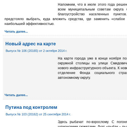
Напомним, что в июле этого года реше
всем муниципальным советам округа
благоустройство населенных пункто
предстояло выбрать, куда вложить средства, где заменить «слабое
наибольшей эффективностью.
Читать далее...
Новый адрес на карте
Выпуск № 106 (20165) от 2 октября 2014 г.
На карте города уже в конце ноября по
окружной столицы на улице Смидович
нового инфраструктурного объекта. К но
отделение Фонда социального стр
автономному округу.
Читать далее...
Путина под контролем
Выпуск № 103 (20162) от 25 сентября 2014 г.
Здесь рыбачат по-взрослому. С пого
шпионскими сюжетами. Дуэт «рыбак – ры