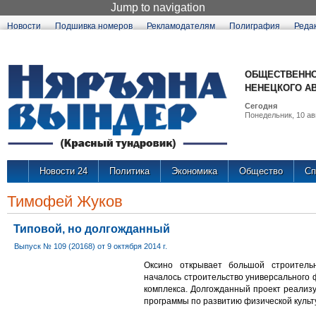
Jump to navigation
Новости
Подшивка номеров
Рекламодателям
Полиграфия
Реда
ОБЩЕСТВЕННО
НЕНЕЦКОГО А
Сегодня
Понедельник, 10 авг
Новости 24
Политика
Экономика
Общество
Сп
Тимофей Жуков
Типовой, но долгожданный
Выпуск № 109 (20168) от 9 октября 2014 г.
Оксино открывает большой строитель
началось строительство универсального 
комплекса. Долгожданный проект реализу
программы по развитию физической культ