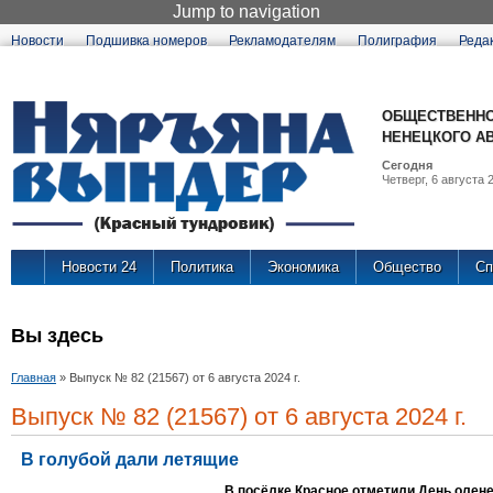
Jump to navigation
Новости
Подшивка номеров
Рекламодателям
Полиграфия
Реда
ОБЩЕСТВЕННО
НЕНЕЦКОГО А
Сегодня
Четверг, 6 августа 2
Новости 24
Политика
Экономика
Общество
Сп
Вы здесь
Главная
»
Выпуск № 82 (21567) от 6 августа 2024 г.
Выпуск № 82 (21567) от 6 августа 2024 г.
В голубой дали летящие
В посёлке Красное отметили День олен