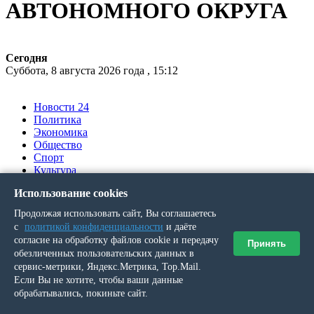
АВТОНОМНОГО ОКРУГА
Сегодня
Суббота, 8 августа 2026 года , 15:12
Новости 24
Политика
Экономика
Общество
Спорт
Культура
Происшествия
Использование cookies
Ялумд’’
Продолжая использовать сайт, Вы соглашаетесь
Вы здесь
с
политикой конфиденциальности
и даёте
согласие на обработку файлов cookie и передачу
Принять
обезличенных пользовательских данных в
Главная
»
сервис-метрики, Яндекс.Метрика, Top.Mail.
Выпуск № 89 (21146) от 26 августа 2021 г.
Если Вы не хотите, чтобы ваши данные
»
обрабатывались, покиньте сайт.
Российские пенсионеры получат по 10 000