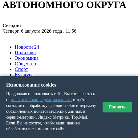
АВТОНОМНОГО ОКРУГА
Сегодня
Четверг, 6 августа 2026 года , 11:56
Новости 24
Политика
Экономика
Общество
Спорт
Культура
Происшествия
Использование cookies
Ялумд’’
Продолжая использовать сайт, Вы соглашаетесь
Вы здесь
с
политикой конфиденциальности
и даёте
согласие на обработку файлов cookie и передачу
Принять
обезличенных пользовательских данных в
Главная
»
сервис-метрики, Яндекс.Метрика, Top.Mail.
Выпуск № 104 (21589) от 26 сентября 2024 г.
Если Вы не хотите, чтобы ваши данные
обрабатывались, покиньте сайт.