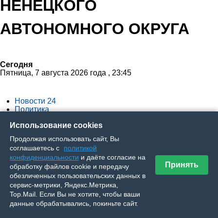
НЕНЕЦКОГО
АВТОНОМНОГО ОКРУГА
Сегодня
Пятница, 7 августа 2026 года , 23:45
Новости 24
Политика
Экономика
Использование cookies
Общество
Спорт
Продолжая использовать сайт, Вы
Культура
соглашаетесь с
политикой
Происшествия
конфиденциальности
и даёте согласие на
Ялумд’’
Принять
обработку файлов cookie и передачу
обезличенных пользовательских данных в
Вы здесь
сервис-метрики, Яндекс.Метрика,
Top.Mail. Если Вы не хотите, чтобы ваши
данные обрабатывались, покиньте сайт.
Главная