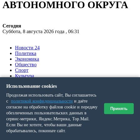
АВТОНОМНОГО ОКРУГА
Сегодня
Суббота, 8 августа 2026 года , 06:31
Новости 24
Политика
Экономика
Общество
Спорт
Культура
Происшествия
Использование cookies
Ялумд’’
Продолжая использовать сайт, Вы соглашаетесь
Вы здесь
с
политикой конфиденциальности
и даёте
согласие на обработку файлов cookie и передачу
Принять
обезличенных пользовательских данных в
Главная
»
сервис-метрики, Яндекс.Метрика, Top.Mail.
Выпуск № 4 (21346) от 19 января 2023 г.
Если Вы не хотите, чтобы ваши данные
»
обрабатывались, покиньте сайт.
Иван Швецов. Созидатель