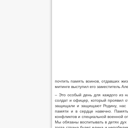
почтить память воинов, отдавших жи
митинге выступил его заместитель Ал
– Это особый день для каждого из н
солдат и офицер, который проявил о
защищали и защищают Родину, нас 
памяти и в сердце навечно. Память
конфликтов и специальной военной 
Мы обязаны воспитывать в детях дух 
тогда страна будет едина и непобеди