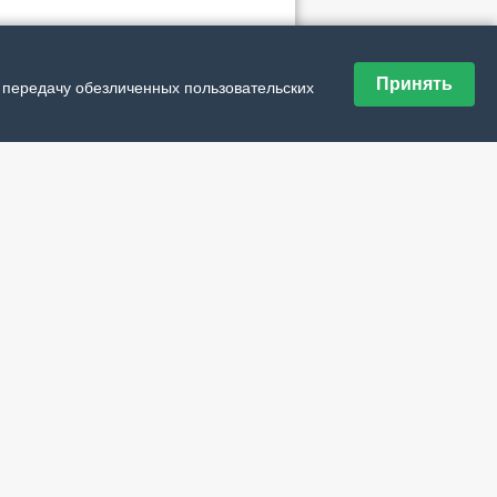
ие материалы рубрики
Принять
и передачу обезличенных пользовательских
семьи – здоровье и бензин
зднуем День оленевода
ущее рядом
твуйте и побеждайте!
к решению кадрового дефицита
ираем Нарьян-Мар
 успели застать лето?
скважины до лыжероллерной трассы
изменится в Оме и Вижасе?
навсегда наши
теприимная Виска
 свободы от зависимости
з Собачью шею – навстречу технологиям
 у книжной полки
т в Щелино Пегас
ницы