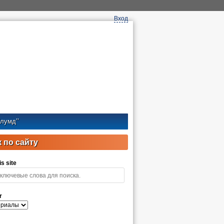
Вход
лумд’’
 по сайту
s site
r