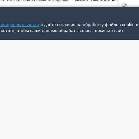
ник специальной военной операции Алексей Ковтунов.
Друг
ников СВО, поздравляю всех причастных с Днём Героев
онфиденциальности
и даёте согласие на обработку файлов cookie 
Для 
 много боевых подвигов. Сейчас каждый день на всех
 хотите, чтобы ваши данные обрабатывались, покиньте сайт.
Пра
рации русские солдаты подают примеры мужества и
еренность. Как бы ни было тяжело, все задачи будут
Буд
еда будет за нами! – отметил Алексей Ковтунов.
Учас
Шаг 
о воинах, не вернувшихся с полей сражения, все
елиску.
Выб
А вы
ев Отечества – была утверждена Федеральным законом
От 
ии изменений в Федеральный закон «О днях воинской
Что 
Они 
Анастасия Явтысая
Гос
Цена
Чере
Лето
Живё
Стра