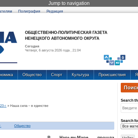
Jump to navigation
ателям
Полиграфия
Редакция
ОБЩЕСТВЕННО-ПОЛИТИЧЕСКАЯ ГАЗЕТА
НЕНЕЦКОГО АВТОНОМНОГО ОКРУГА
Сегодня
Четверг, 6 августа 2026 года , 21:04
номика
Общество
Спорт
Культура
Происшествия
Я
Поиск
Search thi
3 г.
»
Наша сила – в единстве
Search fo
.
Общество
В Нарьян-Маре прошла