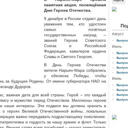
памятная акция, посвящённая
Дню Героев Отечества.
9 декабря в России отдают дань
уважения тем, кто удостоен
По
самых почётных
Август
государственных наград –
званий Героев Советского
Выпуск 
Союза и Российской
Июль
Федерации, кавалеров ордена
Выпуск 
Славы и Святого Георгия.
Выпуск 
Выпуск 
В День Героев Отечества
Выпуск 
жители Нарьян-Мара собрались
Выпуск 
у обелиска Победы, чтобы
Июнь
знь за будущее Родины. От имени губернатора НАО на
Выпуск 
ександр Дудоров.
Выпуск 
ас, важная дата для всей страны. Герой – это каждый
Выпуск 
твагу и мужество перед Отечеством. Миллионы героев
Выпуск 
и наши интересы. Эти подвиги мы должны хранить в
 о героях Великой Отечественной войны, локальных
операции важно передавать подрастающему поколению.
патриотизма и гордость за нашу армию и флот. Только
ма. Вечная слава всем погибшим! – сказал заместитель