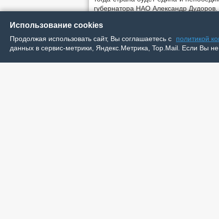
губернатора НАО Александр Дудоров.
К собравшимся также обратился участ
Использование cookies
– От имени боевых товарищей, участ
Продолжая использовать сайт, Вы соглашаетесь с
политикой к
Отечества. В истории нашей Родины
данных в сервис-метрики, Яндекс.Метрика, Top.Mail. Если Вы не
участках специальной военной опе
отваги. В единстве наша сила и ув
выполнены. Слава Героям России. Поб
После минуты молчания в память 
желающие могли возложить цветы к об
Отметим, памятная дата – День Геро
от 28 февраля 2007 года «О внесен
славы и памятных датах России».