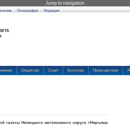
Jump to navigation
ателям
Полиграфия
Редакция
ЗЕТА
А
номика
Общество
Спорт
Культура
Происшествия
Я
ой газеты Ненецкого автономного округа «Няръяна