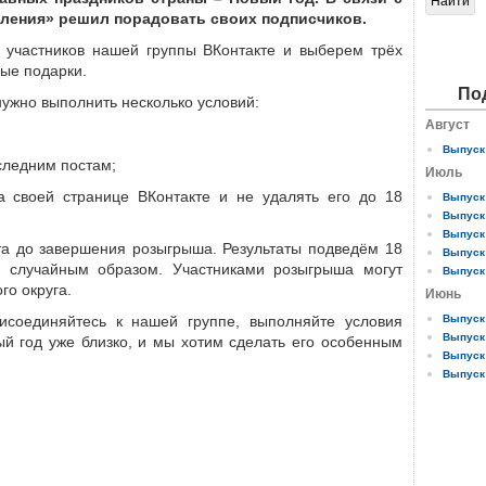
еления» решил порадовать своих подписчиков.
участников нашей группы ВКонтакте и выберем трёх
ые подарки.
По
нужно выполнить несколько условий:
Август
Выпуск 
оследним постам;
Июль
а своей странице ВКонтакте и не удалять его до 18
Выпуск 
Выпуск 
Выпуск 
та до завершения розыгрыша. Результаты подведём 18
Выпуск 
ы случайным образом. Участниками розыгрыша могут
Выпуск 
го округа.
Июнь
исоединяйтесь к нашей группе, выполняйте условия
Выпуск 
Выпуск 
ый год уже близко, и мы хотим сделать его особенным
Выпуск 
Выпуск 