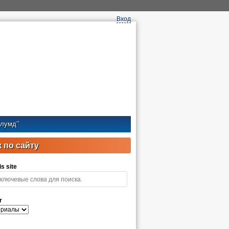
Вход
лумд’’
 по сайту
s site
r