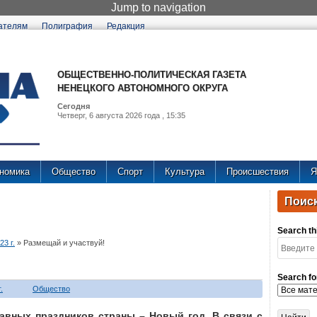
Jump to navigation
ателям
Полиграфия
Редакция
ОБЩЕСТВЕННО-ПОЛИТИЧЕСКАЯ ГАЗЕТА
НЕНЕЦКОГО АВТОНОМНОГО ОКРУГА
Сегодня
Четверг, 6 августа 2026 года , 15:35
номика
Общество
Спорт
Культура
Происшествия
Я
Поиск
Search thi
3 г.
»
Размещай и участвуй!
Search fo
.
Общество
лавных праздников страны – Новый год. В связи с