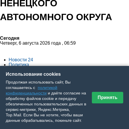
НЕНЕЦКОГО
АВТОНОМНОГО ОКРУГА
Сегодня
Четверг, 6 августа 2026 года , 06:59
Новости 24
Политика
Экономика
Использование cookies
Общество
Спорт
Продолжая использовать сайт, Вы
Культура
соглашаетесь с
политикой
Происшествия
конфиденциальности
и даёте согласие на
Ялумд’’
Принять
обработку файлов cookie и передачу
обезличенных пользовательских данных в
adm-nao.ru
сервис-метрики, Яндекс.Метрика,
Top.Mail. Если Вы не хотите, чтобы ваши
данные обрабатывались, покиньте сайт.
Порядок изменится