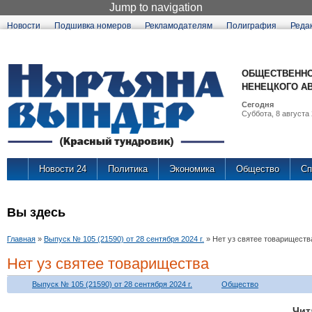
Jump to navigation
Новости
Подшивка номеров
Рекламодателям
Полиграфия
Реда
ОБЩЕСТВЕННО
НЕНЕЦКОГО А
Сегодня
Суббота, 8 августа 
Новости 24
Политика
Экономика
Общество
Сп
Вы здесь
Главная
»
Выпуск № 105 (21590) от 28 сентября 2024 г.
»
Нет уз святее товариществ
Нет уз святее товарищества
Выпуск № 105 (21590) от 28 сентября 2024 г.
Общество
Чи