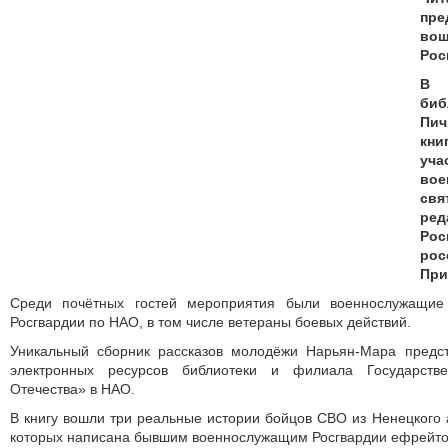
пре
во
Рос
В 
би
Пич
кн
уч
вое
свя
ре
Ро
рос
При
Среди почётных гостей мероприятия были военнослужащие
Росгвардии по НАО, в том числе ветераны боевых действий.
Уникальный сборник рассказов молодёжи Нарьян-Мара предс
электронных ресурсов библиотеки и филиала Государств
Отечества» в НАО.
В книгу вошли три реальные истории бойцов СВО из Ненецкого а
которых написана бывшим военнослужащим Росгвардии ефрейто