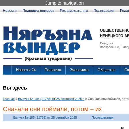
Jump to navigation
Новости
Подшивка номеров
Рекламодателям
Полиграфия
Реда
ОБЩЕСТВЕННО
НЕНЕЦКОГО А
Сегодня
Воскресенье, 9 авгу
Новости 24
Политика
Экономика
Общество
Сп
Вы здесь
Главная
»
Выпуск № 105 (21735) от 25 сентября 2025 г.
»
Сначала они поймали, пото
Сначала они поймали, потом – их
Выпуск № 105 (21735) от 25 сентября 2025 г.
Происшествия
В 