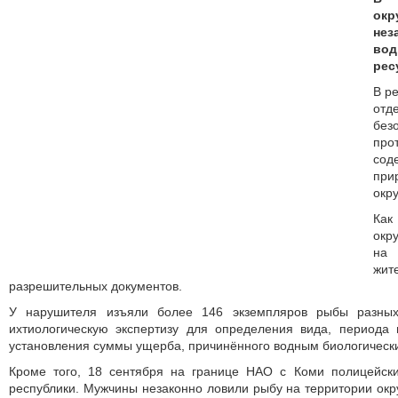
окр
не
во
рес
В р
от
б
про
со
при
окр
Как
окр
на 
жит
разрешительных документов.
У нарушителя изъяли более 146 экземпляров рыбы разных
ихтиологическую экспертизу для определения вида, периода 
установления суммы ущерба, причинённого водным биологическ
Кроме того, 18 сентября на границе НАО с Коми полицейск
республики. Мужчины незаконно ловили рыбу на территории окру