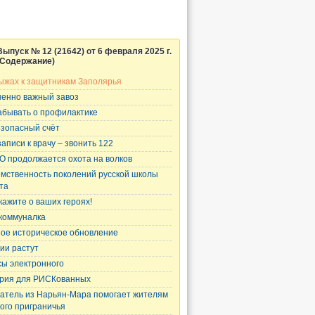
Выпуск № 12 (21642) от 6 февраля 2025 г.
(Содержание)
ыжах к защитникам Заполярья
енно важный завоз
абывать о профилактике
зопасный счёт
записи к врачу – звонить 122
О продолжается охота на волков
мственность поколений русской школы
та
кажите о ваших героях!
коммуналка
ое историческое обновление
ии растут
ы электронного
рия для РИСКованных
атель из Нарьян-Мара помогает жителям
кого приграничья