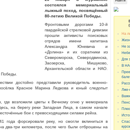
состоялся мемориальный
лыжный поход, посвящённый
80-летию Великой Победы.
Фронтовыми дорогами 10-й
гвардейской стрелковой дивизии
На л
прошли активисты поисковых
Жизн
отрядов имени капитана
Александра Юневича и
Не з
«Долина» и их соратники из
Небе
Североморска, Северодвинска,
Для 
Заозерска, Мишуково,
В НА
Архангельской области и НАО.
Прее
 Победы.
бале
ествии достойно представили руководитель военно-
Расс
 посёлка Красное Марина Ледкова и юный следопыт
Лже-
Важн
, где возложили цветы к Вечному огню у мемориала
Пенс
десь, на берегу реки Западная Лица, в самом начале
Плюс
есточённые бои с превосходящими силами рейха.
Исто
1 года форсировали реку, но смогли вклиниться в
Спас
на два-три километра, после чего были отброшены на
курс