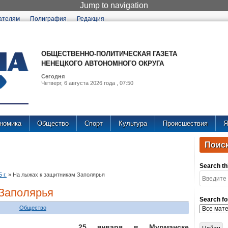
Jump to navigation
ателям
Полиграфия
Редакция
ОБЩЕСТВЕННО-ПОЛИТИЧЕСКАЯ ГАЗЕТА
НЕНЕЦКОГО АВТОНОМНОГО ОКРУГА
Сегодня
Четверг, 6 августа 2026 года , 07:50
номика
Общество
Спорт
Культура
Происшествия
Я
Поиск
Search thi
 г.
»
На лыжах к защитникам Заполярья
 Заполярья
Search fo
Общество
25 января в Мурманске