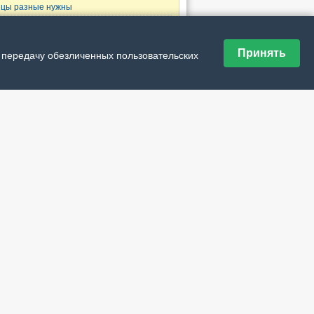
цы разные нужны
аницы
Принять
и передачу обезличенных пользовательских
ющая ›
дняя »
дшивка номеров
№ 29 (21804) от 30 июля 2026 г.
№ 28 (21803) от 23 июля 2026 г.
№ 27 (21802) от 16 июля 2026 г.
№ 26 (21801) от 9 июля 2026 г.
№ 25 (21800) от 2 июля 2026 г.
№ 24 (21799) от 25 июня 2026 г.
№ 23 (21798) от 18 июня 2026 г.