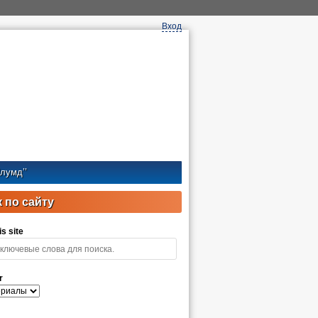
Вход
лумд’’
 по сайту
s site
r