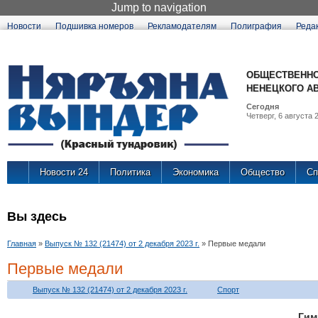
Jump to navigation
Новости
Подшивка номеров
Рекламодателям
Полиграфия
Реда
ОБЩЕСТВЕННО
НЕНЕЦКОГО А
Сегодня
Четверг, 6 августа 2
Новости 24
Политика
Экономика
Общество
Сп
Вы здесь
Главная
»
Выпуск № 132 (21474) от 2 декабря 2023 г.
»
Первые медали
Первые медали
Выпуск № 132 (21474) от 2 декабря 2023 г.
Спорт
Ги