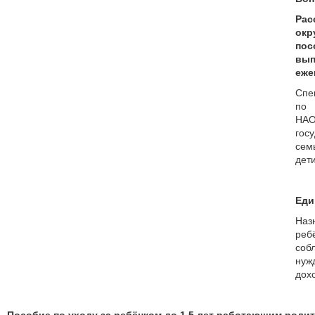
Ра
окр
по
вы
еже
Спе
по 
НА
гос
сем
дети
Еди
На
ре
со
нуж
дох