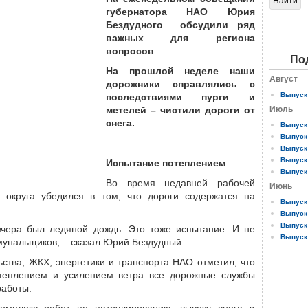
губернатора НАО Юрия
Бездудного обсудили ряд
важных для региона
вопросов
По
На прошлой неделе наши
Август
дорожники справлялись с
Выпуск 
последствиями пурги и
метелей – чистили дороги от
Июль
снега.
Выпуск 
Выпуск 
Выпуск 
Выпуск 
Испытание потеплением
Выпуск 
Во время недавней рабочей
Июнь
 округа убедился в том, что дороги содержатся на
Выпуск 
Выпуск 
Выпуск 
чера был ледяной дождь. Это тоже испытание. И не
Выпуск 
ммунальщиков, – сказал Юрий Бездудный.
ства, ЖКХ, энергетики и транспорта НАО отметил, что
теплением и усилением ветра все дорожные службы
работы.