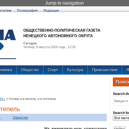
Jump to navigation
ателям
Полиграфия
Редакция
ОБЩЕСТВЕННО-ПОЛИТИЧЕСКАЯ ГАЗЕТА
НЕНЕЦКОГО АВТОНОМНОГО ОКРУГА
Сегодня
Четверг, 6 августа 2026 года , 13:33
номика
Общество
Спорт
Культура
Происшествия
Я
Поиск
Search thi
4 г.
»
Готовы и в метель, и в оттепель
ттепель
Search fo
.
Общество
На еженедельном совещании