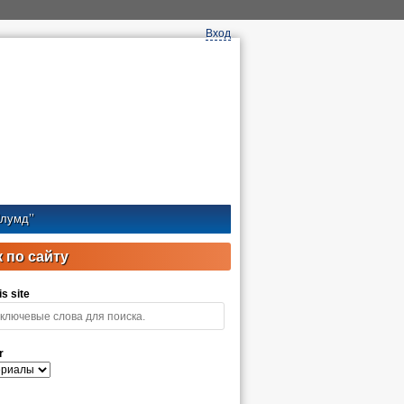
Вход
лумд’’
 по сайту
s site
r