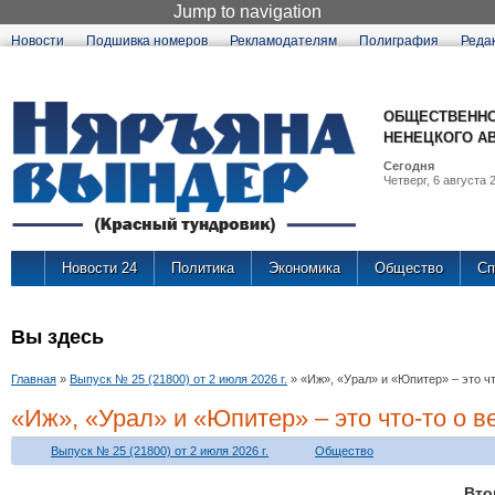
Jump to navigation
Новости
Подшивка номеров
Рекламодателям
Полиграфия
Реда
ОБЩЕСТВЕННО
НЕНЕЦКОГО А
Сегодня
Четверг, 6 августа 2
Новости 24
Политика
Экономика
Общество
Сп
Вы здесь
Главная
»
Выпуск № 25 (21800) от 2 июля 2026 г.
»
«Иж», «Урал» и «Юпитер» – это ч
«Иж», «Урал» и «Юпитер» – это что-то о в
Выпуск № 25 (21800) от 2 июля 2026 г.
Общество
Вто