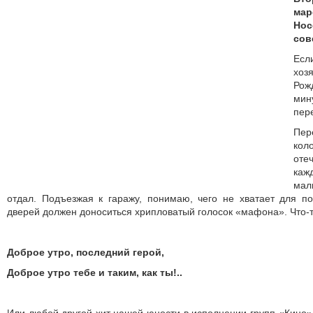
мар
Нос
сов
Есл
хо
Рож
мин
пер
Пер
кол
оте
ка
мал
отдал. Подъезжая к гаражу, понимаю, чего не хватает для по
дверей должен доноситься хрипловатый голосок «мафона». Что-т
Доброе утро, последний герой,
Доброе утро тебе и таким, как ты!..