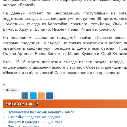
народа «Ясавэй».
На данный момент, по информации, поступившей из орган
подготовке съезда, в ассоциацию уже поступило 36 протоколов 
- участники съезда из Каратайки, Красного, Усть-Кары, Омы, Н
Вижаса, Харуты, Бугрино, Нижней Пеши, Индиги и Красного.
На последнем заседании городской ячейки «Ясавэя» здесь 
которым предстоит на съезде не только отчитаться о работе п
предложить кандидатуру президента. Делегатами съезда «Яса
Галина Артеева, Елена Канюкова, Мария Кушнир и Юрий Хатанзе
Итак, 15-16 марта делегатам съезда из сел округа, города,
национального движения вместе с группой Совета старейшин пр
«Ясавэя» и выбрать новый Совет ассоциации и ее президента.
#:
Ясавей
Читайте также
Путешествие по сказкам ненецкой земли
«Ясавэй»: продолжение следует
История и культура неразделимы
Повестка на завтра