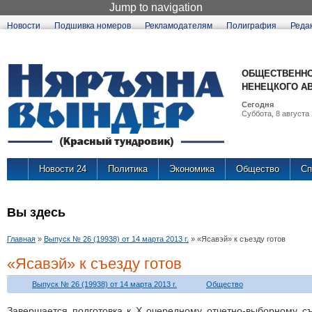
Jump to navigation
Новости
Подшивка номеров
Рекламодателям
Полиграфия
Реда
ОБЩЕСТВЕННО
НЕНЕЦКОГО А
Сегодня
Суббота, 8 августа 
Новости 24
Политика
Экономика
Общество
Сп
Вы здесь
Главная
»
Выпуск № 26 (19938) от 14 марта 2013 г.
»
«Ясавэй» к съезду готов
«Ясавэй» к съезду готов
Выпуск № 26 (19938) от 14 марта 2013 г.
Общество
Завершается подготовка к Х очередному отчетно-выборному с