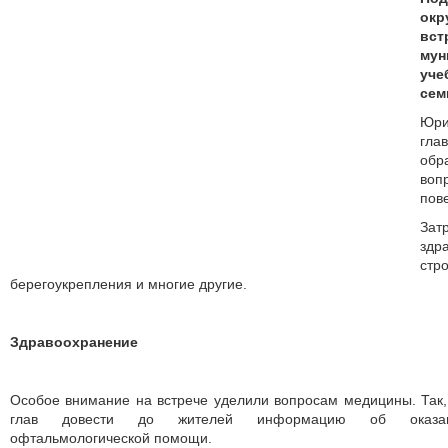
окр
вс
мун
уче
сем
Юри
гл
об
во
пове
Зат
здр
ст
берегоукрепления и многие другие.
Здравоохранение
Особое внимание на встрече уделили вопросам медицины. Так
глав довести до жителей информацию об оказании
офтальмологической помощи.