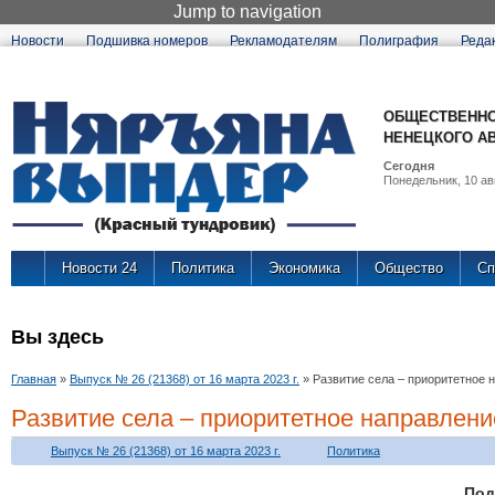
Jump to navigation
Новости
Подшивка номеров
Рекламодателям
Полиграфия
Реда
ОБЩЕСТВЕННО
НЕНЕЦКОГО А
Сегодня
Понедельник, 10 авг
Новости 24
Политика
Экономика
Общество
Сп
Вы здесь
Главная
»
Выпуск № 26 (21368) от 16 марта 2023 г.
»
Развитие села – приоритетное 
Развитие села – приоритетное направлени
Выпуск № 26 (21368) от 16 марта 2023 г.
Политика
По