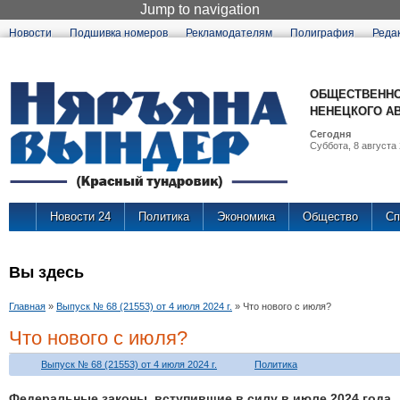
Jump to navigation
Новости
Подшивка номеров
Рекламодателям
Полиграфия
Реда
ОБЩЕСТВЕННО
НЕНЕЦКОГО А
Сегодня
Суббота, 8 августа 
Новости 24
Политика
Экономика
Общество
Сп
Вы здесь
Главная
»
Выпуск № 68 (21553) от 4 июля 2024 г.
»
Что нового с июля?
Что нового с июля?
Выпуск № 68 (21553) от 4 июля 2024 г.
Политика
Федеральные законы, вступившие в силу в июле 2024 года.