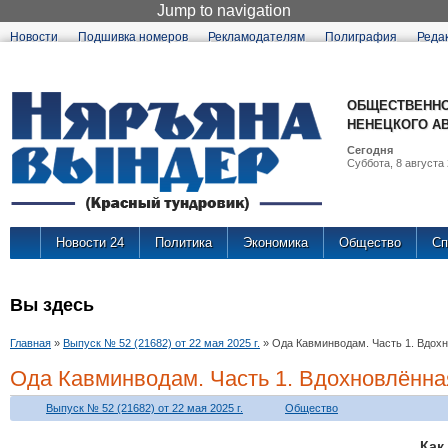
Jump to navigation
Новости
Подшивка номеров
Рекламодателям
Полиграфия
Реда
ОБЩЕСТВЕННО
НЕНЕЦКОГО А
Сегодня
Суббота, 8 августа 
Новости 24
Политика
Экономика
Общество
Сп
Вы здесь
Главная
»
Выпуск № 52 (21682) от 22 мая 2025 г.
»
Ода Кавминводам. Часть 1. Вдох
Ода Кавминводам. Часть 1. Вдохновлённа
Выпуск № 52 (21682) от 22 мая 2025 г.
Общество
Ка