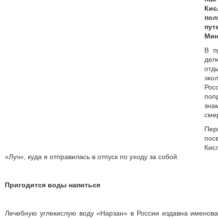
Ки
пол
пут
Мин
В п
де
отд
эко
Рос
по
зн
сме
Пер
по
Ки
«Луч», куда я отправилась в отпуск по уходу за собой.
Пригодится воды напиться
Лечебную углекислую воду «Нарзан» в России издавна именов