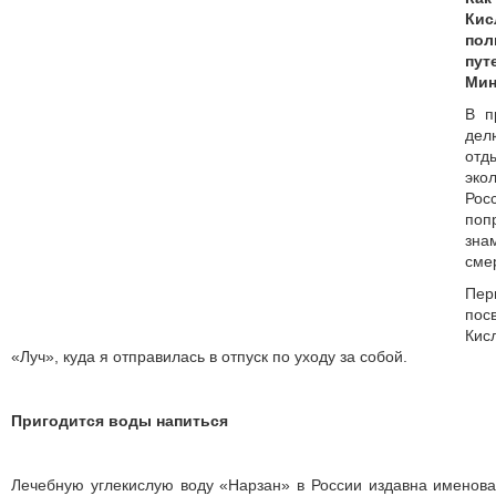
Ки
пол
пут
Мин
В п
де
отд
эко
Рос
по
зн
сме
Пер
по
Ки
«Луч», куда я отправилась в отпуск по уходу за собой.
Пригодится воды напиться
Лечебную углекислую воду «Нарзан» в России издавна именов