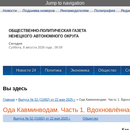
Jump to navigation
Новости
Подшивка номеров
Рекламодателям
Полиграфия
Реда
ОБЩЕСТВЕННО-ПОЛИТИЧЕСКАЯ ГАЗЕТА
НЕНЕЦКОГО АВТОНОМНОГО ОКРУГА
Сегодня
Суббота, 8 августа 2026 года , 06:59
Новости 24
Политика
Экономика
Общество
Сп
Вы здесь
Главная
»
Выпуск № 52 (21682) от 22 мая 2025 г.
»
Ода Кавминводам. Часть 1. Вдох
Ода Кавминводам. Часть 1. Вдохновлённа
Выпуск № 52 (21682) от 22 мая 2025 г.
Общество
Ка