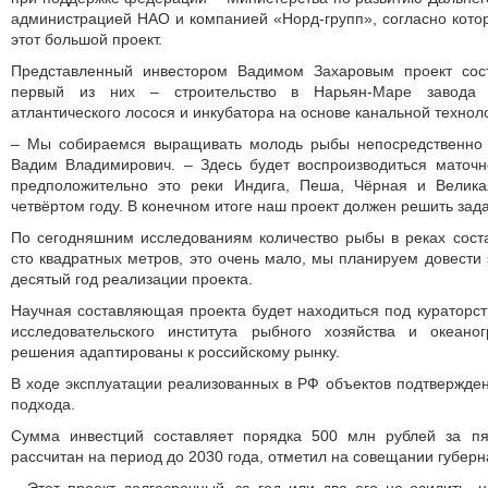
администрацией НАО и компанией «Норд-групп», согласно кото
этот большой проект.
Представленный инвестором Вадимом Захаровым проект сост
первый из них – строительство в Нарьян-Маре завода
атлантического лосося и инкубатора на основе канальной технол
– Мы собираемся выращивать молодь рыбы непосредственно 
Вадим Владимирович. – Здесь будет воспроизводиться маточн
предположительно это реки Индига, Пеша, Чёрная и Велика
четвёртом году. В конечном итоге наш проект должен решить зад
По сегодняшним исследованиям количество рыбы в реках сост
сто квадратных метров, это очень мало, мы планируем довести 
десятый год реализации проекта.
Научная составляющая проекта будет находиться под кураторст
исследовательского института рыбного хозяйства и океано
решения адаптированы к российскому рынку.
В ходе эксплуатации реализованных в РФ объектов подтвержден
подхода.
Сумма инвестций составляет порядка 500 млн рублей за пя
рассчитан на период до 2030 года, отметил на совещании губер