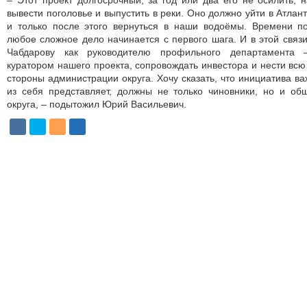
– Этот проект долгосрочный, за год или два его не осилить, н
вывести поголовье и выпустить в реки. Оно должно уйти в Атлант
и только после этого вернуться в наши водоёмы. Времени по
любое сложное дело начинается с первого шага. И в этой связ
Чабдарову как руководителю профильного департамента 
куратором нашего проекта, сопровождать инвестора и нести всю
стороны администрации округа. Хочу сказать, что инициатива важ
из себя представляет, должны не только чиновники, но и об
округа, – подытожил Юрий Васильевич.