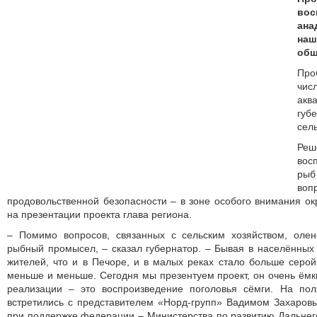
вос
ан
наш
общ
Пр
чис
ак
губ
сел
Р
вос
ры
во
продовольственной безопасности – в зоне особого внимания ок
на презентации проекта глава региона.
– Помимо вопросов, связанных с сельским хозяйством, олене
рыбный промысел, – сказал губернатор. – Бывая в населённых 
жителей, что и в Печоре, и в малых реках стало больше серо
меньше и меньше. Сегодня мы презентуем проект, он очень ём
реализации – это воспроизведение поголовья сёмги. На по
встретились с представителем «Норд-групп» Вадимом Захаров
при поддержке федерации – Министерства по развитию Дальнего