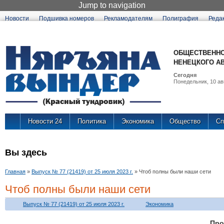
Jump to navigation
Новости
Подшивка номеров
Рекламодателям
Полиграфия
Реда
ОБЩЕСТВЕННО
НЕНЕЦКОГО А
Сегодня
Понедельник, 10 авг
Новости 24
Политика
Экономика
Общество
Сп
Вы здесь
Главная
»
Выпуск № 77 (21419) от 25 июля 2023 г.
»
Чтоб полны были наши сети
Чтоб полны были наши сети
Выпуск № 77 (21419) от 25 июля 2023 г.
Экономика
Про