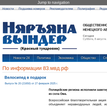
Jump to navigation
Новости
Подшивка номеров
Рекламодателям
Полиграфия
Реда
ОБЩЕСТВЕННО
НЕНЕЦКОГО А
Сегодня
Суббота, 8 августа 
Новости 24
Политика
Экономика
Общество
Сп
По информации 83.мвд.рф
Велосипед в подарок
Выпуск № 20 (21650) от 27 февраля 2025 г.
Полицейские региона исполнили заветн
из села Ома.
Всероссийская благотворительная акция
объединяет неравнодушных людей, и