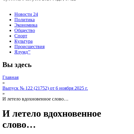
Новости 24
Политика
Экономика
Общество
Спорт
Культура
Происшествия
Ялумд’’
Вы здесь
Главная
»
Выпуск № 122 (21752) от 6 ноября 2025 г.
»
И летело вдохновенное слово…
И летело вдохновенное
слово…