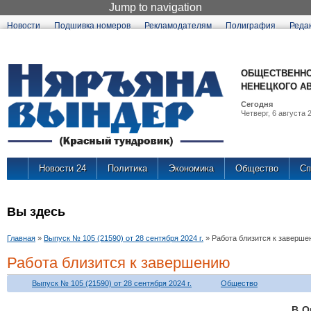
Jump to navigation
Новости
Подшивка номеров
Рекламодателям
Полиграфия
Реда
ОБЩЕСТВЕННО
НЕНЕЦКОГО А
Сегодня
Четверг, 6 августа 2
Новости 24
Политика
Экономика
Общество
Сп
Вы здесь
Главная
»
Выпуск № 105 (21590) от 28 сентября 2024 г.
»
Работа близится к заверше
Работа близится к завершению
Выпуск № 105 (21590) от 28 сентября 2024 г.
Общество
В О