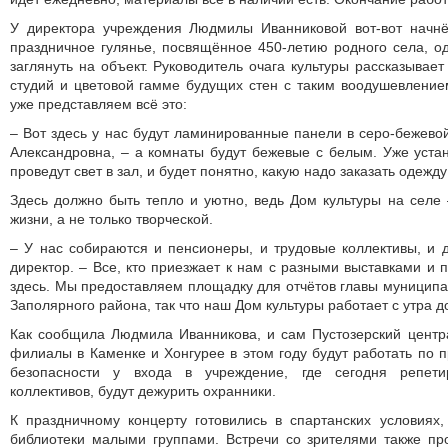
У директора учреждения Людмилы Иванниковой вот-вот начн
праздничное гулянье, посвящённое 450-летию родного села, о
заглянуть на объект. Руководитель очага культуры рассказывае
студий и цветовой гамме будущих стен с таким воодушевлени
уже представляем всё это:
– Вот здесь у нас будут ламинированные панели в серо-бежево
Александровна, – а комнаты будут бежевые с белым. Уже устан
проведут свет в зал, и будет понятно, какую надо заказать одеж
Здесь должно быть тепло и уютно, ведь Дом культуры на селе
жизни, а не только творческой.
– У нас собираются и пенсионеры, и трудовые коллективы, и д
директор. – Все, кто приезжает к нам с разными выставками и 
здесь. Мы предоставляем площадку для отчётов главы муниципа
Заполярного района, так что наш Дом культуры работает с утра д
Как сообщила Людмила Иванникова, и сам Пустозерский центр
филиалы в Каменке и Хонгурее в этом году будут работать по п
безопасности у входа в учреждение, где сегодня репети
коллективов, будут дежурить охранники.
К праздничному концерту готовились в спартанских условиях
библиотеки малыми группами. Встречи со зрителями также пр