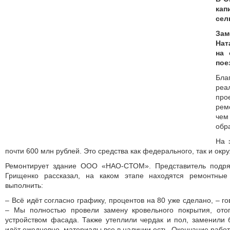
ка
сел
За
Нат
на 
пое
Бла
реа
про
рем
че
обра
На 
почти 600 млн рублей. Это средства как федерального, так и окр
Ремонтирует здание ООО «НАО-СТОМ». Представитель подря
Грищенко рассказал, на каком этапе находятся ремонтные
выполнить:
– Всё идёт согласно графику, процентов на 80 уже сделано, – г
– Мы полностью провели замену кровельного покрытия, ото
устройством фасада. Также утеплили чердак и пол, заменили б
идёт ежедневно, материалы все в наличии есть. Окончание работ