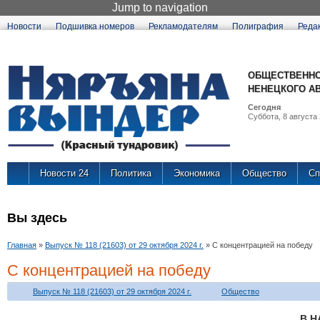
Jump to navigation
Новости
Подшивка номеров
Рекламодателям
Полиграфия
Реда
ОБЩЕСТВЕННО
НЕНЕЦКОГО А
Сегодня
Суббота, 8 августа 
Новости 24
Политика
Экономика
Общество
Сп
Вы здесь
Главная
»
Выпуск № 118 (21603) от 29 октября 2024 г.
»
С концентрацией на победу
С концентрацией на победу
Выпуск № 118 (21603) от 29 октября 2024 г.
Общество
В Н