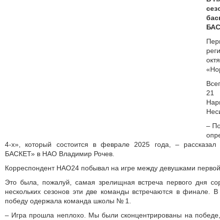
сез
бас
БАС
Пе
рег
окт
«Но
Все
21 
Нар
Нес
– П
опр
4-х», который состоится в феврале 2025 года, – рассказа
БАСКЕТ» в НАО Владимир Рочев.
Корреспондент НАО24 побывал на игре между девушками первой 
Это была, пожалуй, самая зрелищная встреча первого дня со
нескольких сезонов эти две команды встречаются в финале. В 
победу одержала команда школы № 1.
– Игра прошла неплохо. Мы были сконцентрированы на победе,