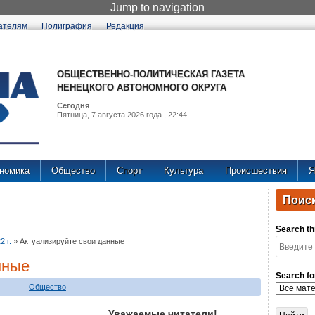
Jump to navigation
ателям
Полиграфия
Редакция
ОБЩЕСТВЕННО-ПОЛИТИЧЕСКАЯ ГАЗЕТА
НЕНЕЦКОГО АВТОНОМНОГО ОКРУГА
Сегодня
Пятница, 7 августа 2026 года , 22:44
номика
Общество
Спорт
Культура
Происшествия
Я
Поиск
Search thi
 г.
»
Актуализируйте свои данные
нные
Search fo
Общество
Уважаемые читатели!