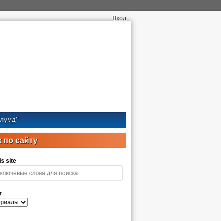
Вход
лумд’’
 по сайту
s site
r