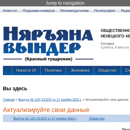
Jump to navigation
Новости
Подшивка номеров
Рекламодателям
Полиграфия
Реда
ОБЩЕСТВЕННО
НЕНЕЦКОГО А
Сегодня
Суббота, 8 августа 
Новости 24
Политика
Экономика
Общество
Сп
Вы здесь
Главная
»
Выпуск № 124 (21323) от 17 ноября 2022 г.
»
Актуализируйте свои данные
Актуализируйте свои данные
Выпуск № 124 (21323) от 17 ноября 2022 г.
Общество
Ува