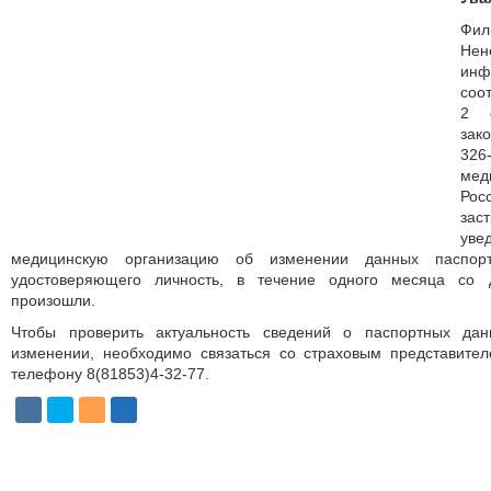
Фил
Нен
инф
соо
2 с
зак
32
мед
Ро
зас
ув
медицинскую организацию об изменении данных паспорт
удостоверяющего личность, в течение одного месяца со 
произошли.
Чтобы проверить актуальность сведений о паспортных да
изменении, необходимо связаться со страховым представит
телефону 8(81853)4-32-77.