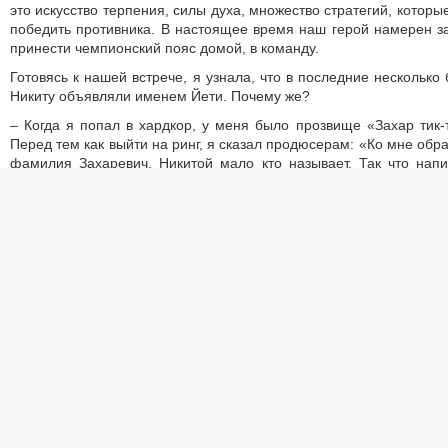
это искусство терпения, силы духа, множество стратегий, которы
победить противника. В настоящее время наш герой намерен з
принести чемпионский пояс домой, в команду.
Готовясь к нашей встрече, я узнала, что в последние нескольк
Никиту объявляли именем Йети. Почему же?
– Когда я попал в хардкор, у меня было прозвище «Захар тик-т
Перед тем как выйти на ринг, я сказал продюсерам: «Ко мне обр
фамилия Захаревич. Никитой мало кто называет. Так что нап
оставалось пара минут, я слышу, что меня вызывают на ри
Захаревич» (смеётся). Под таким именем я провел 2-3 боя. 
Йети, потому что это отсылка к моей родине, ведь Йети – это 
приживётся.
Наш Йети пожелал молодым ребятам, которые хотят заниматься 
и обращаться в Федерацию бокса НАО. Сейчас идё
заинтересованных ребят. А для тех, кто ещё не выбрал с
рекомендую бокс, ведь эти занятия в любом случае пойдут 
развитие крепкого тела и сильного характера.