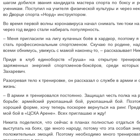
шагом добился звания кандидата мастера спорта по боксу и 
ученикам. Поступил на учителя физической культуры и через не
во Дворце спорта «Норд» инструктором.
Во время первой волны коронавируса начал снимать тик-токи на
через год видео стали набирать популярность.
– Меня пригласили на лигу кулачных боёв в хардкор, поэтому я
стать профессиональным спортсменом. Скучаю по родине, над
всеми обнимусь, увижусь с мамой наконец-то, – рассказывает Ник
Придя в клуб единоборств «Груша» на открытую трениров
заряженных энергией спортсменов-боксёров, среди котор
Захаревич.
Разогревая тело к тренировке, он рассказал о службе в армии и
жизнь:
– В армии я тренировался постоянно. Защищал честь полка на 
борьбе: армейский рукопашный бой, рукопашный бой. Поэт
хорошей форме, хочу теперь поскорее вернуться на ринг. Пред
мой бой в «ЦСКА Арене». Всех приглашаю и жду!
Никита поделился, что сейчас в планах полностью отдаться 
выступать на боях, где много народу, потому что эта особая эн
положительных эмоций. Поэтому необходимо много тренироват