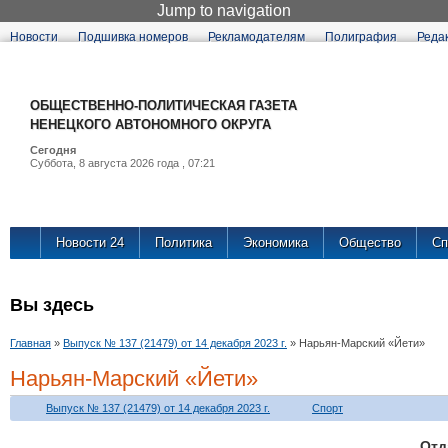
Jump to navigation
Новости
Подшивка номеров
Рекламодателям
Полиграфия
Реда
ОБЩЕСТВЕННО
НЕНЕЦКОГО А
Сегодня
Суббота, 8 августа 
Новости 24
Политика
Экономика
Общество
Сп
Вы здесь
Главная
»
Выпуск № 137 (21479) от 14 декабря 2023 г.
»
Нарьян-Марский «Йети»
Нарьян-Марский «Йети»
Выпуск № 137 (21479) от 14 декабря 2023 г.
Спорт
От