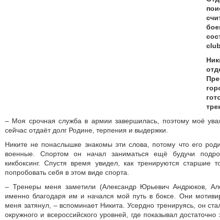
пои
счи
бо
сос
clu
Ни
от
Пр
го
гот
тре
– Моя срочная служба в армии завершилась, поэтому моё ува
сейчас отдаёт долг Родине, терпения и выдержки.
Никите не понаслышке знакомы эти слова, потому что его род
военные. Спортом он начал заниматься ещё будучи подро
кикбоксинг. Спустя время увидел, как тренируются старшие 
попробовать себя в этом виде спорта.
– Тренеры меня заметили (Александр Юрьевич Андрюков, Ал
именно благодаря им и начался мой путь в боксе. Они мотиви
меня затянул, – вспоминает Никита. Усердно тренируясь, он ст
окружного и всероссийского уровней, где показывал достаточно