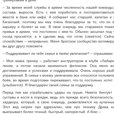
тренировкам в день.
– За время моей службы в армии численность нашей команды,
состава, выросла. Есть с кем поработать и поспаринговатьс
вместе в бане или кафе. А собирает нас старший, капитан и
Каганский, поэтому мы ему очень благодарны за то, что он 
карьеру и болеет за нас. В свою очередь мы стараемся показ
привык в армии, что постоянно с кем-то. Обычно засыпал под ч
сосед проснётся, а я сделаю вид, что сплю (смеётся). Сейч
спокойствие – непривычно. Меня братское сообщество мотивируе
вы друг другу поможете.
– Поддерживает ли тебя семья в твоём увлечении? – спрашиваю 
– Моя мама тренер – работает инструктором в клубе «Лабири
линии, а потом начала заниматься фитнесом. Она меня вс
достижениями и успехами и поддерживала. Очень хорошо разб
упражнений. В семье к моему увлечению все относятся положите
боёв, во время подготовки переживают, что-то постоянно хотят
(улыбается). Я благодарен своей семье за поддержку.
Перед тем как отрабатывать удары на груше, Никита бинтует 
суставы и кости в порядке, ведь это прежде всего безопасность
хардкора, который, в свою очередь, разветвляется на кулачны
Этот вид скорее про адреналин, чем про технику. Драка н
выигрывает более точный, быстрый, напористый. А бокс –