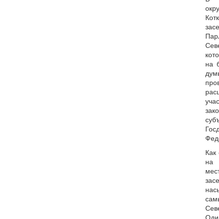
окр
Кот
за
Пар
Сев
кот
на 
ду
пр
рас
уча
за
суб
Го
Фед
Как
на 
ме
за
нас
сам
Сев
Од