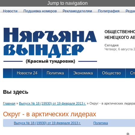
Jump to navigation
Новости
Подшивка номеров
Рекламодателям
Полиграфия
Реда
ОБЩЕСТВЕННО
НЕНЕЦКОГО А
Сегодня
Четверг, 6 августа 2
Новости 24
Политика
Экономика
Общество
Сп
Вы здесь
Главная
»
Выпуск № 18 (19930) от 19 февраля 2013 г.
»
Округ - в арктических лидер
Округ - в арктических лидерах
Выпуск № 18 (19930) от 19 февраля 2013 г.
Политика
В 