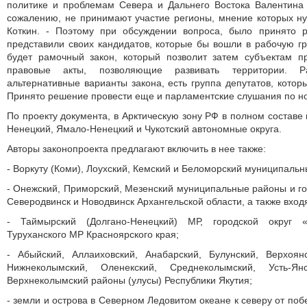
политике и проблемам Севера и Дальнего Востока Валентина 
сожалению, не принимают участие регионы, мнение которых ну
Коткин. - Поэтому при обсуждении вопроса, было принято 
представили своих кандидатов, которые бы вошли в рабочую гр
будет рамочный закон, который позволит затем субъектам п
правовые акты, позволяющие развивать территории. Р
альтернативные варианты закона, есть группа депутатов, которы
Принято решение провести еще и парламентские слушания по но
По проекту документа, в Арктическую зону РФ в полном составе
Ненецкий, Ямало-Ненецкий и Чукотский автономные округа.
Авторы законопроекта предлагают включить в нее также:
- Воркуту (Коми), Лоухский, Кемский и Беломорский муниципальн
- Онежский, Приморский, Мезенский муниципальные районы и гор
Северодвинск и Новодвинск Архангельской области, а также вход
- Таймырский (Долгано-Ненецкий) МР, городской округ 
Туруханского МР Красноярского края;
- Абыйский, Аллаиховский, Анабарский, Булунский, Верхоян
Нижнеколымский, Оленекский, Среднеколымский, Усть-Янс
Верхнеколымский районы (улусы) Республики Якутия;
- земли и острова в Северном Ледовитом океане к северу от по