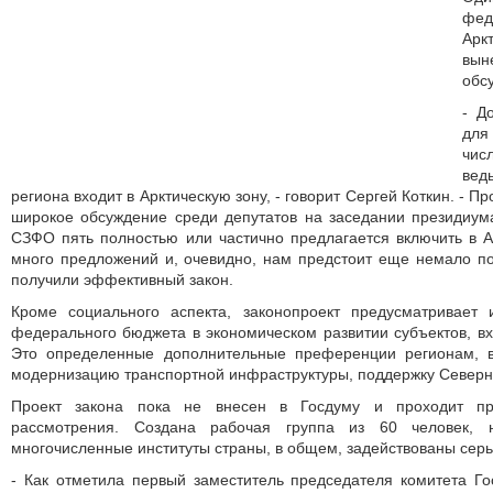
фе
Арк
вын
обс
- Д
для
чис
вед
региона входит в Арктическую зону, - говорит Сергей Коткин. - П
широкое обсуждение среди депутатов на заседании президиума
СЗФО пять полностью или частично предлагается включить в А
много предложений и, очевидно, нам предстоит еще немало по
получили эффективный закон.
Кроме социального аспекта, законопроект предусматривает
федерального бюджета в экономическом развитии субъектов, вх
Это определенные дополнительные преференции регионам, в
модернизацию транспортной инфраструктуры, поддержку Северно
Проект закона пока не внесен в Госдуму и проходит про
рассмотрения. Создана рабочая группа из 60 человек, 
многочисленные институты страны, в общем, задействованы серь
- Как отметила первый заместитель председателя комитета Г