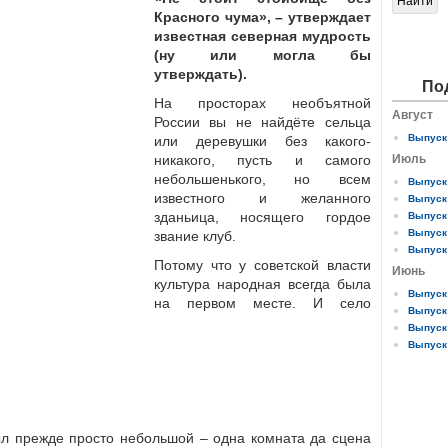
Красного чума», – утверждает
известная северная мудрость
(ну или могла бы
утверждать).
По
На просторах необъятной
Август
России вы не найдёте сельца
Выпуск 
или деревушки без какого-
никакого, пусть и самого
Июль
небольшенького, но всем
Выпуск 
известного и желанного
Выпуск 
зданьица, носящего гордое
Выпуск 
Выпуск 
звание клуб.
Выпуск 
Потому что у советской власти
Июнь
культура народная всегда была
Выпуск 
на первом месте. И село
Выпуск 
Выпуск 
Выпуск 
ыл прежде просто небольшой – одна комната да сцена