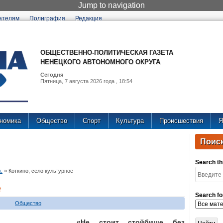
Jump to navigation
ателям
Полиграфия
Редакция
ОБЩЕСТВЕННО-ПОЛИТИЧЕСКАЯ ГАЗЕТА
НЕНЕЦКОГО АВТОНОМНОГО ОКРУГА
Сегодня
Пятница, 7 августа 2026 года , 18:54
номика
Общество
Спорт
Культура
Происшествия
Я
Поиск
Search thi
.
»
Коткино, село культурное
е
Search fo
Общество
«Не стоит стойбище без