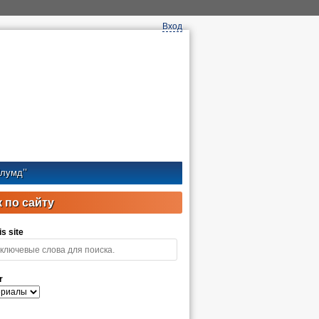
Вход
лумд’’
 по сайту
s site
r