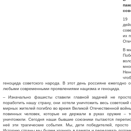
па
сов
19
дей
сов
их 
Оте
В м
Поб
вол
мно
Нен
что
геноцида советского народа. В этот день россияне ежегодно
любыми современными проявлениями нацизма и геноцида.
– Изначально фашисты ставили главной задачей не прост
поработить нашу страну, они хотели уничтожить весь советский
мирных жителей погибло во время Великой Отечественной войны
повинных человек, которые не держали в руках оружие –
уничтожили. Сегодня наши бывшие союзники пытаются перепис
неё эти трагические события. Мы, дети победителей, просто
Историю страны мы будем хранить в памяти и передавать потом