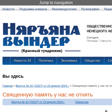
Jump to navigation
Новости
Подшивка номеров
Рекламодателям
Полиграфия
Реда
ОБЩЕСТВЕННО
НЕНЕЦКОГО А
Сегодня
Пятница, 7 августа 
Новости 24
Политика
Экономика
Общество
Сп
Вы здесь
Главная
»
Выпуск № 42 (21527) от 23 апреля 2024 г.
»
Священную память у нас не о
Священную память у нас не отнять
Выпуск № 42 (21527) от 23 апреля 2024 г.
Общество
В 