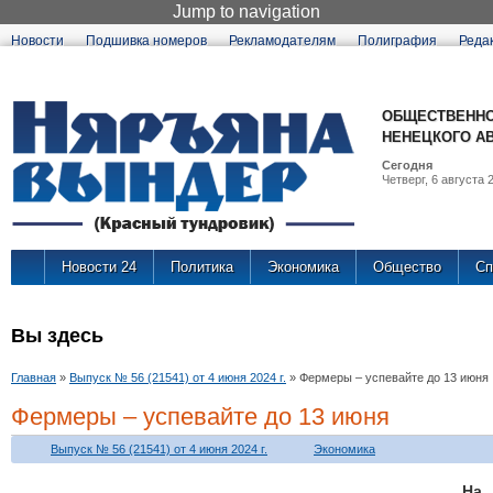
Jump to navigation
Новости
Подшивка номеров
Рекламодателям
Полиграфия
Реда
ОБЩЕСТВЕННО
НЕНЕЦКОГО А
Сегодня
Четверг, 6 августа 2
Новости 24
Политика
Экономика
Общество
Сп
Вы здесь
Главная
»
Выпуск № 56 (21541) от 4 июня 2024 г.
»
Фермеры – успевайте до 13 июня
Фермеры – успевайте до 13 июня
Выпуск № 56 (21541) от 4 июня 2024 г.
Экономика
На