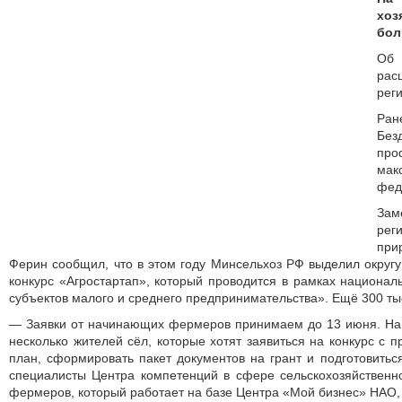
хо
бол
Об
рас
рег
Ран
Без
пр
ма
фед
Зам
рег
при
Ферин сообщил, что в этом году Минсельхоз РФ выделил округу
конкурс «Агростартап», который проводится в рамках национал
субъектов малого и среднего предпринимательства». Ещё 300 ты
— Заявки от начинающих фермеров принимаем до 13 июня. На 
несколько жителей сёл, которые хотят заявиться на конкурс с п
план, сформировать пакет документов на грант и подготовиться
специалисты Центра компетенций в сфере сельскохозяйственн
фермеров, который работает на базе Центра «Мой бизнес» НАО