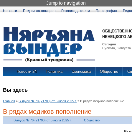
Jump to navigation
Новости
Подшивка номеров
Рекламодателям
Полиграфия
Реда
ОБЩЕСТВЕННО
НЕНЕЦКОГО А
Сегодня
Суббота, 8 августа 
Новости 24
Политика
Экономика
Общество
Сп
Вы здесь
Главная
»
Выпуск № 70 (21700) от 5 июля 2025 г.
»
В рядах медиков пополнение
В рядах медиков пополнение
Выпуск № 70 (21700) от 5 июля 2025 г.
Общество
Вы