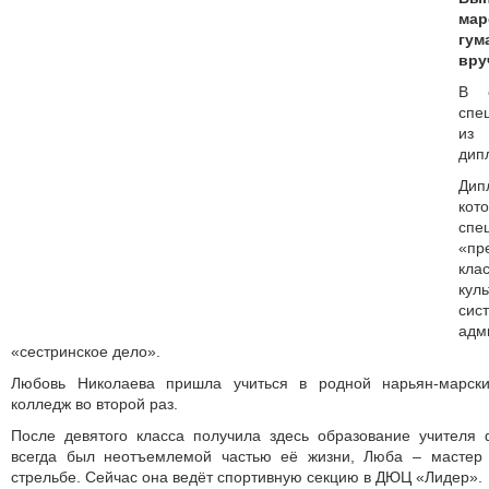
ма
гу
вру
В 
спе
из
дип
Дип
ко
спе
«пр
кл
ку
сис
адм
«cестринское дело».
Любовь Николаева пришла учиться в родной нарьян-марски
колледж во второй раз.
После девятого класса получила здесь образование учителя 
всегда был неотъемлемой частью её жизни, Люба – мастер 
стрельбе. Сейчас она ведёт спортивную секцию в ДЮЦ «Лидер».