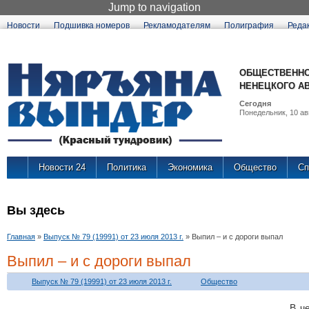
Jump to navigation
Новости
Подшивка номеров
Рекламодателям
Полиграфия
Реда
ОБЩЕСТВЕННО
НЕНЕЦКОГО А
Сегодня
Понедельник, 10 авг
Новости 24
Политика
Экономика
Общество
Сп
Вы здесь
Главная
»
Выпуск № 79 (19991) от 23 июля 2013 г.
»
Выпил – и с дороги выпал
Выпил – и с дороги выпал
Выпуск № 79 (19991) от 23 июля 2013 г.
Общество
В ч