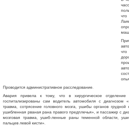
час
пол
что
Ла
опр
маш
Пр
авт
что
дор
пр
ав
со
опь
Проводится административное расследование.
Авария привела к тому, что в хирургическое отделение
госпитализированы сам водитель автомобиля с диагнозом «
травма, сотрясение головного мозга, ушибы органов грудной
ушибленная рваная рана правого предплечья», и пассажир с диа
мозговая травма, ушиб-ленные раны теменной области, уши
пальцев левой кисти».