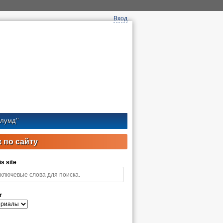
Вход
лумд’’
 по сайту
s site
r