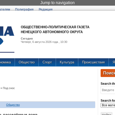
Jump to navigation
ателям
Полиграфия
Редакция
ОБЩЕСТВЕННО-ПОЛИТИЧЕСКАЯ ГАЗЕТА
НЕНЕЦКОГО АВТОНОМНОГО ОКРУГА
Сегодня
Четверг, 6 августа 2026 года , 10:30
номика
Общество
Спорт
Культура
Происшествия
Я
Поиск
Search thi
»
Под снос
Search fo
Общество
ь расселённые дома.