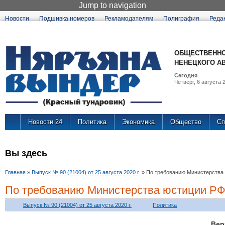
Jump to navigation
Новости
Подшивка номеров
Рекламодателям
Полиграфия
Реда
ОБЩЕСТВЕННО
НЕНЕЦКОГО А
Сегодня
Четверг, 6 августа 2
Новости 24
Политика
Экономика
Общество
Сп
Вы здесь
Главная
»
Выпуск № 90 (21004) от 25 августа 2020 г.
»
По требованию Министерства
По требованию Министерства юстиции Р
Выпуск № 90 (21004) от 25 августа 2020 г.
Политика
Вер