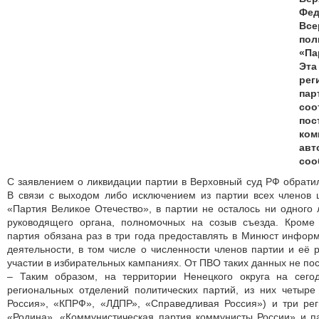
Фе
Все
по
«Па
Эта
ре
п
соо
пос
ко
авт
соо
С заявлением о ликвидации партии в Верховный суд РФ обрати
В связи с выходом либо исключением из партии всех членов 
«Партия Великое Отечество», в партии не осталось ни одного 
руководящего органа, полномочных на созыв съезда. Кроме 
партия обязана раз в три года предоставлять в Минюст инфо
деятельности, в том числе о численности членов партии и её 
участии в избирательных кампаниях. От ПВО таких данных не пос
– Таким образом, на территории Ненецкого округа на сего
региональных отделений политических партий, из них четыре
Россия», «КПРФ», «ЛДПР», «Справедливая Россия») и три ре
«Родина», «Коммунистическая партия коммунисты России» и п