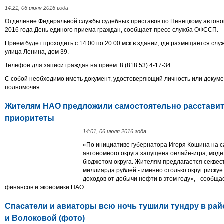
14:21, 06 июля 2016 года
Отделение Федеральной службы судебных приставов по Ненецкому автоном
2016 года День единого приема граждан, сообщает пресс-служба ОФССП.
Прием будет проходить с 14.00 по 20.00 мск в здании, где размещается слу
улица Ленина, дом 39.
Телефон для записи граждан на прием: 8 (818 53) 4-17-34.
С собой необходимо иметь документ, удостоверяющий личность или докум
полномочия.
Жителям НАО предложили самостоятельно расстави
приоритеты
14:01, 06 июля 2016 года
«По инициативе губернатора Игоря Кошина на 
автономного округа запущена онлайн-игра, мод
бюджетом округа. Жителям предлагается секвес
миллиарда рублей - именно столько округ риску
доходов от добычи нефти в этом году», - сообщ
финансов и экономики НАО.
Спасатели и авиаторы всю ночь тушили тундру в рай
и Волоковой (фото)