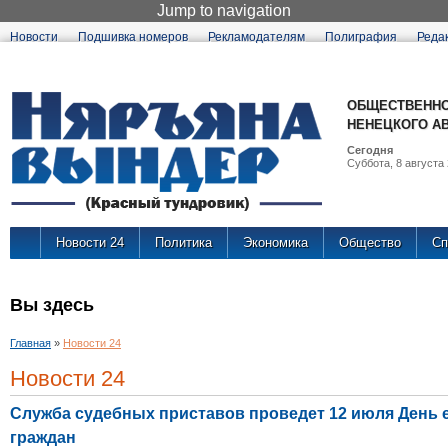
Jump to navigation
Новости
Подшивка номеров
Рекламодателям
Полиграфия
Реда
ОБЩЕСТВЕННО
НЕНЕЦКОГО А
Сегодня
Суббота, 8 августа 
Новости 24
Политика
Экономика
Общество
Сп
Вы здесь
Главная
»
Новости 24
Новости 24
Служба судебных приставов проведет 12 июля День 
граждан