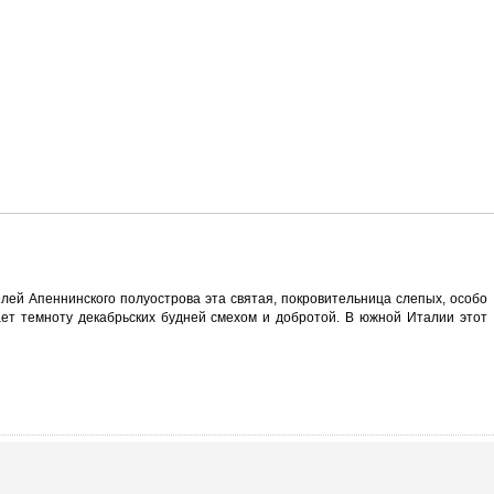
ей Апеннинского полуострова эта святая, покровительница слепых, особо
ет темноту декабрьских будней смехом и добротой. В южной Италии этот