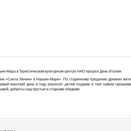
рьян-Мара в Туристическом культурном центре НАО прошел День Италии.
ник «Санта Лючия» в Нарьян-Маре». По старинному преданию древних жител
амый короткий день в году разносит детям подарки и тем самым скрашива
тьмой, доброты над грустью и старыми обидами.