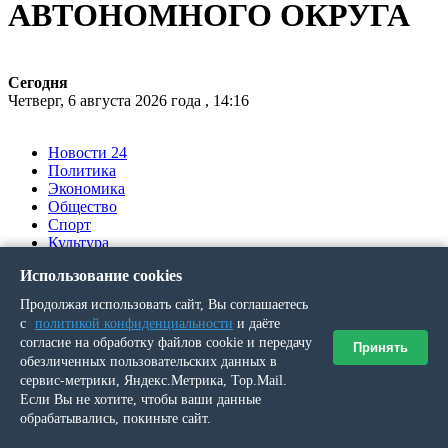
АВТОНОМНОГО ОКРУГА
Сегодня
Четверг, 6 августа 2026 года , 14:16
Новости 24
Политика
Экономика
Общество
Спорт
Культура
Происшествия
Использование cookies
Ялумд’’
Продолжая использовать сайт, Вы соглашаетесь
Вы здесь
с
политикой конфиденциальности
и даёте
согласие на обработку файлов cookie и передачу
Принять
обезличенных пользовательских данных в
Главная
»
сервис-метрики, Яндекс.Метрика, Top.Mail.
Выпуск № 123 (21753) от 8 ноября 2025 г.
Если Вы не хотите, чтобы ваши данные
обрабатывались, покиньте сайт.