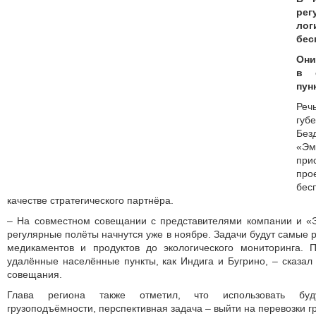
ре
лог
бес
Они
в 
пун
Реч
гу
Без
«Эм
при
пр
бес
качестве стратегического партнёра.
– На совместном совещании с представителями компании и «Э
регулярные полёты начнутся уже в ноябре. Задачи будут самые р
медикаментов и продуктов до экологического мониторинга. П
удалённые населённые пункты, как Индига и Бугрино, – сказа
совещания.
Глава региона также отметил, что использовать буд
грузоподъёмности, перспективная задача – выйти на перевозки гру