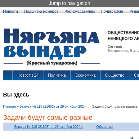
Jump to navigation
Новости
Подшивка номеров
Рекламодателям
Полиграфия
Реда
ОБЩЕСТВЕННО
НЕНЕЦКОГО А
Сегодня
Воскресенье, 9 авгу
Новости 24
Политика
Экономика
Общество
Сп
Вы здесь
Главная
»
Выпуск № 118 (21603) от 29 октября 2024 г.
»
Задачи будут самые разные
Задачи будут самые разные
Выпуск № 118 (21603) от 29 октября 2024 г.
Общество
В 