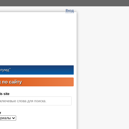
Вход
лумд’’
 по сайту
s site
r