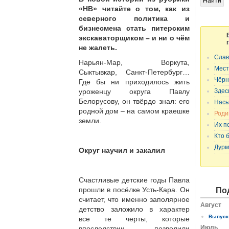
«НВ» читайте о том, как из
северного политика и
бизнесмена стать питерским
экскаваторщиком – и ни о чём
не жалеть.
Слав
Нарьян-Мар, Воркута,
Мест
Сыктывкар, Санкт-Петербург…
Чёрн
Где бы ни приходилось жить
уроженцу округа Павлу
Здес
Белорусову, он твёрдо знал: его
Насы
родной дом – на самом краешке
Роди
земли.
Их п
Кто 
Дурм
Округ научил и закалил
Счастливые детские годы Павла
прошли в посёлке Усть-Кара. Он
По
считает, что именно заполярное
Август
детство заложило в характер
Выпуск 
все те черты, которые
Июль
впоследствии позволили