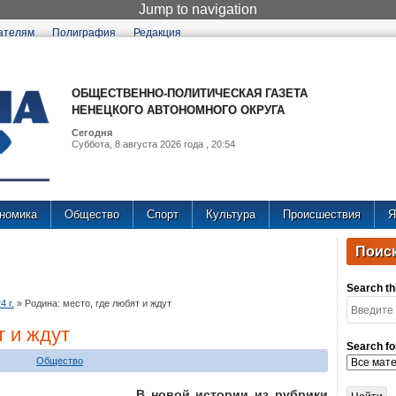
Jump to navigation
ателям
Полиграфия
Редакция
ОБЩЕСТВЕННО-ПОЛИТИЧЕСКАЯ ГАЗЕТА
НЕНЕЦКОГО АВТОНОМНОГО ОКРУГА
Сегодня
Суббота, 8 августа 2026 года , 20:54
номика
Общество
Спорт
Культура
Происшествия
Я
Поиск
Search thi
 г.
»
Родина: место, где любят и ждут
т и ждут
Search fo
Общество
В новой истории из рубрики