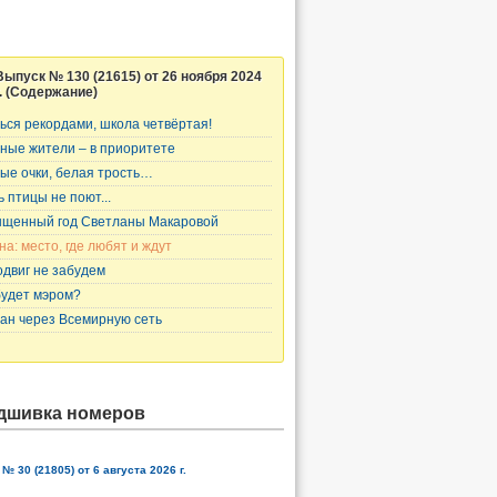
Выпуск № 130 (21615) от 26 ноября 2024
г. (Содержание)
ься рекордами, школа четвёртая!
ные жители – в приоритете
ые очки, белая трость…
ь птицы не поют...
щенный год Светланы Макаровой
на: место, где любят и ждут
одвиг не забудем
будет мэром?
ан через Всемирную сеть
дшивка номеров
№ 30 (21805) от 6 августа 2026 г.