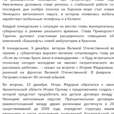
Амеличкина доложила главе региона о стабильной работе сот
последние дни ноября поселок на Карском море стал очер
Ненецкого автономного округа, в котором появилась мобил
заработают мобильные телефоны и в Коткино.
Каждый понедельник о ситуации на местах главы муниципальн
губернатору в режиме реального времени. Глава Приморско-К
Таратин доложил участникам расширенного совещания об 
компанией «Башнефть» новой амбулатории в Красном.
В понедельник, 9 декабря, ветеран Великой Отечественной 
приеме у губернатора выразил желание сопровождать главу рег
«Если вы готовы брать меня в командировки – я буду встречаться
поскольку сегодня молодежи не хватает патриотического в
рассказать ребятам», – сказал на встрече с Игорем Фёдоровы
раненый на фронтах Великой Отечественной. В феврале 
Петрович отметит 90-летний юбилей.
Во вторник, 10 декабря, Игорь Фёдоров обратился к свое
Архангельской области Игорю Орлову с предложением создать 
которой предстоит проработать все детали договора между
Ненецким автономным округом. Принципиальная договор
взаимоотношений между двумя регионами достигнута в 20
существовавший до 2008 года, определит структуру взаи
регионами в части исполнения полномочий Архангельской о