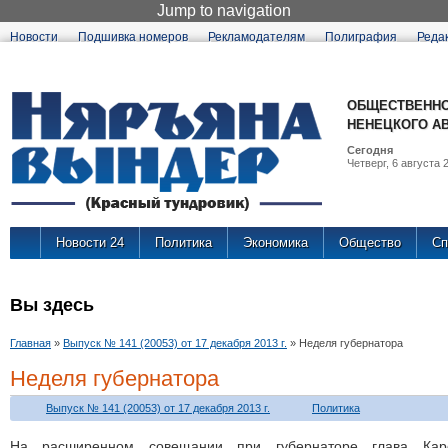
Jump to navigation
Новости
Подшивка номеров
Рекламодателям
Полиграфия
Реда
ОБЩЕСТВЕННО
НЕНЕЦКОГО А
Сегодня
Четверг, 6 августа 2
Новости 24
Политика
Экономика
Общество
Сп
Вы здесь
Главная
»
Выпуск № 141 (20053) от 17 декабря 2013 г.
»
Неделя губернатора
Неделя губернатора
Выпуск № 141 (20053) от 17 декабря 2013 г.
Политика
На расширенном совещании при губернаторе глава Карс