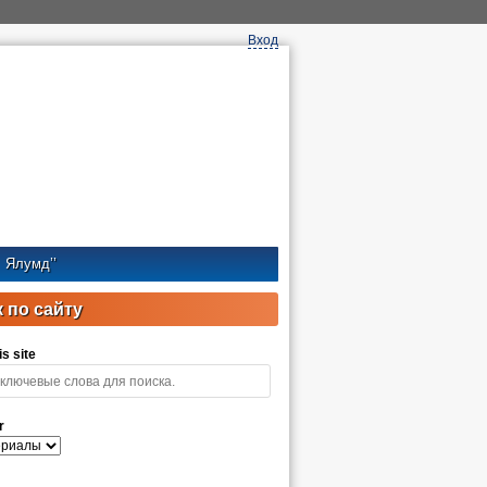
Вход
Ялумд’’
 по сайту
s site
r