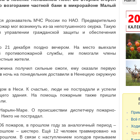
о возгорание частной бани в микрорайоне Малый
ся дознаватель МЧС России по НАО. Предварительно
ожар мог возникнуть из-за непотушенного окурка. Такую
 управлении гражданской защиты и обеспечения
о 21 декабря поздно вечером. На место выехали
ой противопожарной службы, им помогали члены
стные жители.
ужчина получил сильные ожоги, ему оказали первую
в ночь на понедельник доставили в Ненецкую окружную
дом в Неси. К счастью, люди не пострадали и успели
ящего здания. На помощь пожарным также пришли
ли.
Нарьян-Маре. О происшествии диспетчеру пожарно-
Прим
 Никто не пострадал.
Всё 
06 пожаров, в прошлом году за аналогичный период –
Ходи
прошлом – шестеро. Ещё 12 человек травмировано на
Три 
 прошлом. В связи с наступлением холодов призываем
В ми