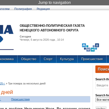
Jump to navigation
ателям
Полиграфия
Редакция
ОБЩЕСТВЕННО-ПОЛИТИЧЕСКАЯ ГАЗЕТА
НЕНЕЦКОГО АВТОНОМНОГО ОКРУГА
Сегодня
Четверг, 6 августа 2026 года , 10:14
кономика
Общество
Спорт
Культура
Происшествия
Поиск
Search thi
5 г.
»
Три пожара за несколько дней
 дней
Search fo
.
Происшествия
ом в посёлке Нельмином Носе. Во вторник сгорел