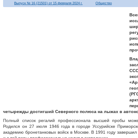
Выпуск № 16 (21501) от 15 февраля 2024 г.
Общество
Вс
исс
ши
ре
рис
ис
про
Вл
зас
С
эк
«А
гео
(Р
ар
пе
четырежды достигший Северного полюса на лыжах в автон
Полный список регалий профессионала высшей пробы может
Родился он 27 июля 1946 года в городе Уссурийске Приморск
академию бронетанковых войск в Москве. В 1991 году завершил 