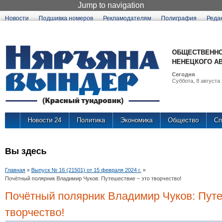
Jump to navigation
Новости
Подшивка номеров
Рекламодателям
Полиграфия
Реда
ОБЩЕСТВЕННО
НЕНЕЦКОГО А
Сегодня
Суббота, 8 августа 
Новости 24
Политика
Экономика
Общество
Сп
Вы здесь
Главная
»
Выпуск № 16 (21501) от 15 февраля 2024 г.
»
Почётный полярник Владимир Чуков: Путешествие – это творчество!
Почётный полярник Владимир Чуков: Путе
творчество!